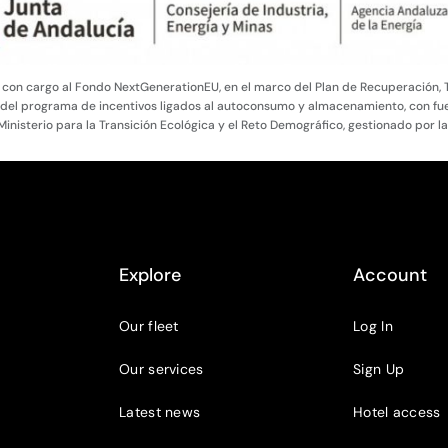
 con cargo al Fondo NextGenerationEU, en el marco del Plan de Recuperación, 
programa de incentivos ligados al autoconsumo y almacenamiento, con fuent
Ministerio para la Transición Ecológica y el Reto Demográfico, gestionado por l
Explore
Account
Our fleet
Log In
Our services
Sign Up
Latest news
Hotel access