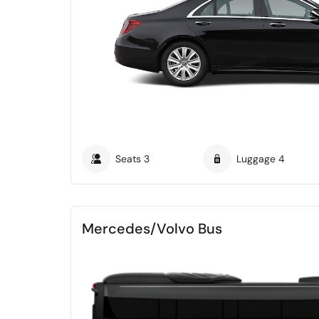
Seats
3
Luggage
4
Mercedes/Volvo Bus