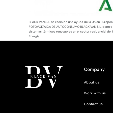
BLACK VAN S.L. ha recibido una ayuda de la Unión Europea
FOTOVOLTAICA DE AUTOCONSUMO BLACK VAN S.L. dentro del 
sistemas térmicos renovables en el sector residencial del 
Energía.
Company
About us
Work with us
Contact us