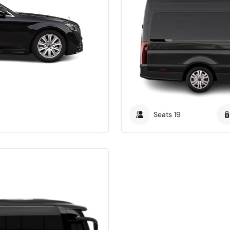
Seats
19