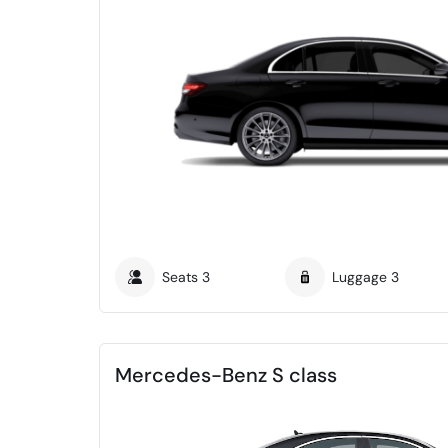
Seats
3
Luggage
3
Mercedes-Benz S class